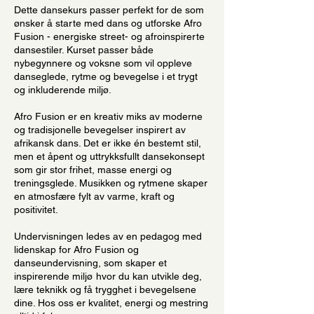
Dette dansekurs passer perfekt for de som
ønsker å starte med dans og utforske Afro
Fusion - energiske street- og afroinspirerte
dansestiler. Kurset passer både
nybegynnere og voksne som vil oppleve
danseglede, rytme og bevegelse i et trygt
og inkluderende miljø.
Afro Fusion er en kreativ miks av moderne
og tradisjonelle bevegelser inspirert av
afrikansk dans. Det er ikke én bestemt stil,
men et åpent og uttrykksfullt dansekonsept
som gir stor frihet, masse energi og
treningsglede. Musikken og rytmene skaper
en atmosfære fylt av varme, kraft og
positivitet.
Undervisningen ledes av en pedagog med
lidenskap for Afro Fusion og
danseundervisning, som skaper et
inspirerende miljø hvor du kan utvikle deg,
lære teknikk og få trygghet i bevegelsene
dine. Hos oss er kvalitet, energi og mestring