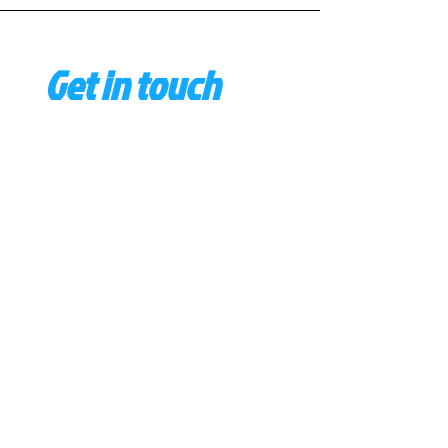
Get in touch
First name
*
Last name
Email
*
Phone
Write a message