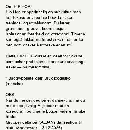
Om HIP HOP:
Hip Hop er opprinnelig en subkultur, men
her fokuserer vi på hip hop-dans som
trenings- og uttrykksform. Du lærer
grunntrinn, groove, koordinasjon,
isolasjoner, fotarbeid og koreografi. Timene
kan også inkludere freestyle-elementer for
deg som ønsker å utforske egen stil.
Dette HIP HOP-kurset er ideelt for voksne
som søker profesjonell danseundervisning i
Asker — på mellomnivå.
* Baggy/posete klær. Bruk joggesko
(innesko)
OBS!
Når du melder deg på et dansekurs, må du
møte opp jevnlig. Vi jobber med en
koreografi, og timene bygger videre fra uke
til uke.
Grupper delta på KALJANs danseshow til
slutt av semester (13.12.2026).