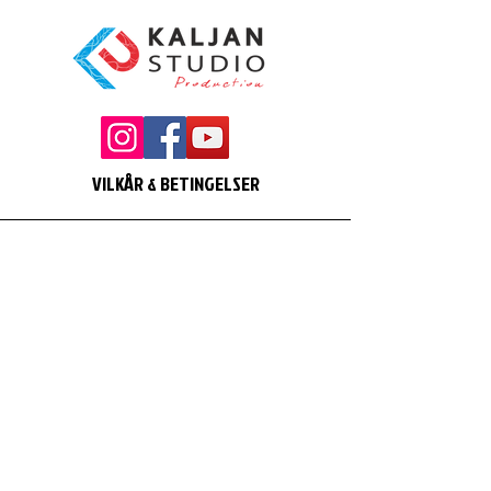
VILKÅR & BETINGELSER
Get in touch
First name
*
Last name
Email
*