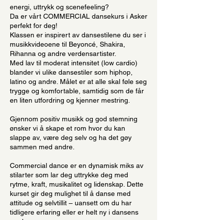
energi, uttrykk og scenefeeling?
Da er vårt COMMERCIAL dansekurs i Asker
perfekt for deg!
Klassen er inspirert av dansestilene du ser i
musikkvideoene til Beyoncé, Shakira,
Rihanna og andre verdensartister.
Med lav til moderat intensitet (low cardio)
blander vi ulike dansestiler som hiphop,
latino og andre. Målet er at alle skal føle seg
trygge og komfortable, samtidig som de får
en liten utfordring og kjenner mestring.
Gjennom positiv musikk og god stemning
ønsker vi å skape et rom hvor du kan
slappe av, være deg selv og ha det gøy
sammen med andre.
Commercial dance er en dynamisk miks av
stilarter som lar deg uttrykke deg med
rytme, kraft, musikalitet og lidenskap. Dette
kurset gir deg mulighet til å danse med
attitude og selvtillit – uansett om du har
tidligere erfaring eller er helt ny i dansens