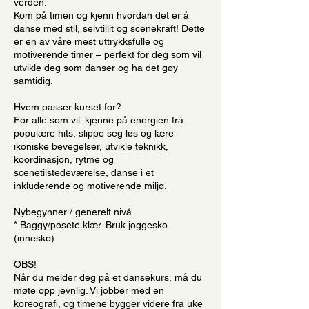
verden.
Kom på timen og kjenn hvordan det er å
danse med stil, selvtillit og scenekraft! Dette
er en av våre mest uttrykksfulle og
motiverende timer – perfekt for deg som vil
utvikle deg som danser og ha det gøy
samtidig.
Hvem passer kurset for?
For alle som vil: kjenne på energien fra
populære hits, slippe seg løs og lære
ikoniske bevegelser, utvikle teknikk,
koordinasjon, rytme og
scenetilstedeværelse, danse i et
inkluderende og motiverende miljø.
Nybegynner / generelt nivå
* Baggy/posete klær. Bruk joggesko
(innesko)
OBS!
Når du melder deg på et dansekurs, må du
møte opp jevnlig. Vi jobber med en
koreografi, og timene bygger videre fra uke