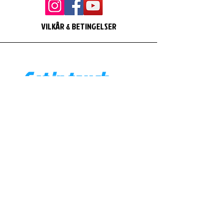
VILKÅR & BETINGELSER
Get in touch
First name
*
Last name
Email
*
Phone