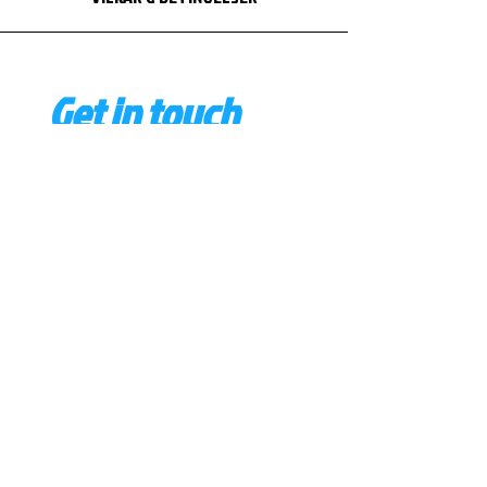
Get in touch
First name
*
Last name
Email
*
Phone
Write a message