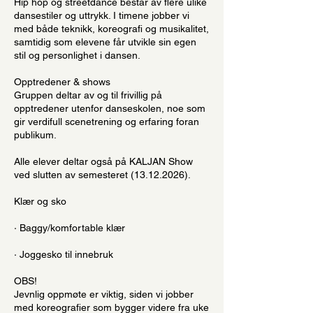
Hip hop og streetdance består av flere ulike
dansestiler og uttrykk. I timene jobber vi
med både teknikk, koreografi og musikalitet,
samtidig som elevene får utvikle sin egen
stil og personlighet i dansen.
Opptredener & shows
Gruppen deltar av og til frivillig på
opptredener utenfor danseskolen, noe som
gir verdifull scenetrening og erfaring foran
publikum.
Alle elever deltar også på KALJAN Show
ved slutten av semesteret (13.12.2026).
Klær og sko
· Baggy/komfortable klær
· Joggesko til innebruk
OBS!
Jevnlig oppmøte er viktig, siden vi jobber
med koreografier som bygger videre fra uke